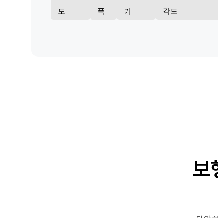
도
폭
기
각도
보