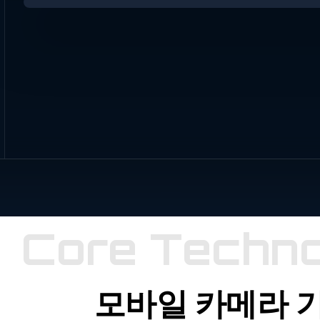
입니다.
검사
실제 제품
STEP 01
결과는 상
흐름의
시뮬레이션
화면·
이해를
i
어떤 검사를 체
화면
측정값과
담과 추적
돕기
0
다를 수
위한
험하시겠어요?
있습니다.
관리로 이
아래 예시 대상자를 기준으로,
어집니
선택한 검사의 진행 화면과
다.
결과를 그대로 따라가볼 수
있습니다.
대상자에
01
64세
게 결과 설
남성
명
예시
이
검
영상과 핵심
전
사
대상
수치로 어떤
검
횟
자
변화가
사
수
64
있었는지
키
C
o
r
e
T
e
c
h
n
4
3
함께
175cm
주
회
확인합니다.
· 무릎
전
차
재활 경
과 확인
이전 검사
02
목적
와 비교
모바일 카메라 
치료·운동
전후와 장기