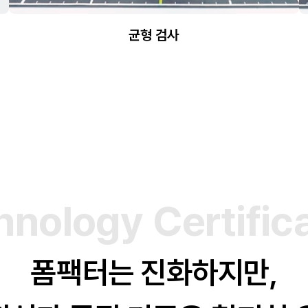
균형 검사
h
n
o
l
o
g
y
C
e
r
t
i
f
i
c
폼팩터는 진화하지만,