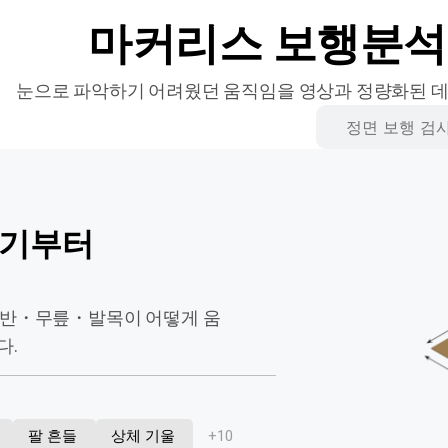
추이를
동일한
분석리
마커리스 보행분석
지표로
포
PDF
추적합니다.
트.pdf
눈으로 파악하기 어려웠던 움직임을 영상과 정량화된 
측면
리포트와
03
정면
데이터 활
보행
보행
측면 보행 검사
정면 보행 검
용
검사
PDF
검사
결과지,
보행속도
몸통 · 골
분석 영상,
· 보폭 ·
반 · 하지
연구용
관절 움직
정렬
CSV를
임
목적에 맞게
주기부터
활용합니다.
검사 시작
▶
전체 결과지는
아래에서 받아보실
반
・무릎
・발목이
어떻게 움
※ 표시되는 대상자와 측정값은
수 있습니다.
예시 데이터이며, 임상 기준값이
다.
아닙니다.
샘플 결
과지 다
운로드
분석리포트 샘플이 다운로드 되었습니다.
팔 흔들
상체 기울
+10
다른 검사 체험